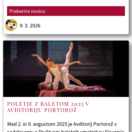
Preberite novico
9. 3. 2026
POLETJE Z BALETOM 2025 V
AVDITORIJU PORTOROŽ
Med 2. in 9. avgustom 2025 je Avditorij Portorož v
sodelovanju z Društvom baletnih umetnikov Slovenije