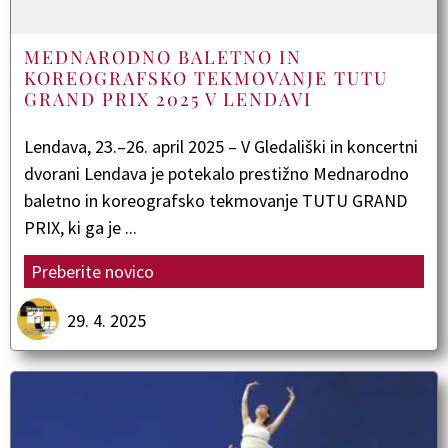
MEDNARODNO BALETNO IN
KOREOGRAFSKO TEKMOVANJE TUTU
GRAND PRIX 2025 V LENDAVI
Lendava, 23.–26. april 2025 – V Gledališki in koncertni
dvorani Lendava je potekalo prestižno Mednarodno
baletno in koreografsko tekmovanje TUTU GRAND
PRIX, ki ga je ...
Preberite novico
29. 4. 2025