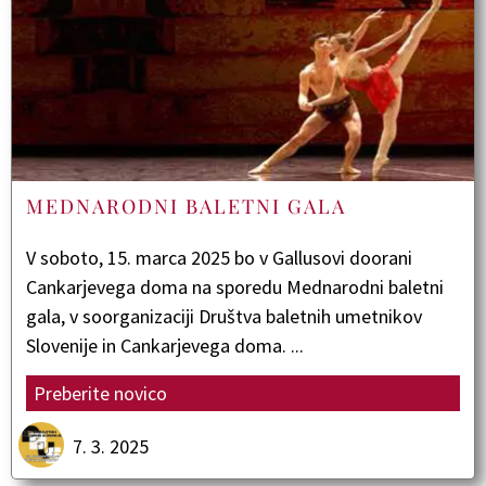
MEDNARODNI BALETNI GALA
V soboto, 15. marca 2025 bo v Gallusovi doorani
Cankarjevega doma na sporedu Mednarodni baletni
gala, v soorganizaciji Društva baletnih umetnikov
Slovenije in Cankarjevega doma. ...
Preberite novico
7. 3. 2025