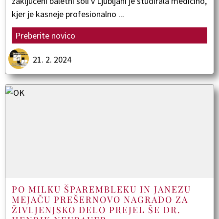
zaključeni baletni šoli v Ljubljani je študirala medicino,
kjer je kasneje profesionalno ...
Preberite novico
21. 2. 2024
PO MILKU ŠPAREMBLEKU IN JANEZU
MEJAČU PREŠERNOVO NAGRADO ZA
ŽIVLJENJSKO DELO PREJEL ŠE DR.