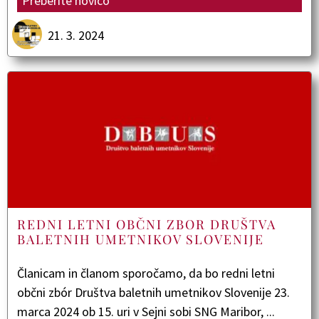
Preberite novico
21. 3. 2024
REDNI LETNI OBČNI ZBOR DRUŠTVA
BALETNIH UMETNIKOV SLOVENIJE
Članicam in članom sporočamo, da bo redni letni
občni zbór Društva baletnih umetnikov Slovenije 23.
marca 2024 ob 15. uri v Sejni sobi SNG Maribor, ...