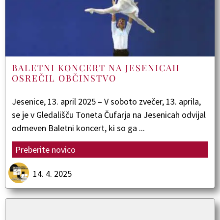
BALETNI KONCERT NA JESENICAH
OSREČIL OBČINSTVO
Jesenice, 13. april 2025 – V soboto zvečer, 13. aprila,
se je v Gledališču Toneta Čufarja na Jesenicah odvijal
odmeven Baletni koncert, ki so ga ...
Preberite novico
14. 4. 2025