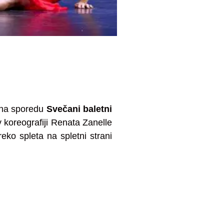
riju Portorož
o na sporedu
Svečani baletni
 koreografiji Renata Zanelle
eko spleta na spletni strani