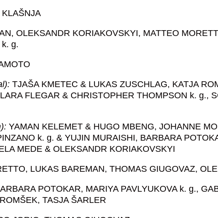
 KLAŠNJA
N, OLEKSANDR KORIAKOVSKYI, MATTEO MORETTO
. g.
MAMOTO
al):
TJAŠA KMETEC & LUKAS ZUSCHLAG, KATJA ROM
 LARA FLEGAR & CHRISTOPHER THOMPSON k. g., 
n):
YAMAN KELEMET & HUGO MBENG, JOHANNE MO
 PINZANO k. g. & YUJIN MURAISHI, BARBARA POTO
BRIELA MEDE & OLEKSANDR KORIAKOVSKYI
RETTO, LUKAS BAREMAN, THOMAS GIUGOVAZ, OL
ARBARA POTOKAR, MARIYA PAVLYUKOVA k. g., GAB
A ROMŠEK, TASJA ŠARLER