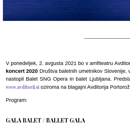
Svečani baletni koncert 202
V ponedeljek, 2. avgusta 2021 bo v amfiteatru Avdito
koncert 2020
Društva baletnih umetnikov Slovenije,
nastopil Balet SNG Opera in balet Ljubljana. Predsta
www.avditorij.si
oziroma na blagajni Avditorija Portoro
Program:
GALA BALET / BALLET GALA