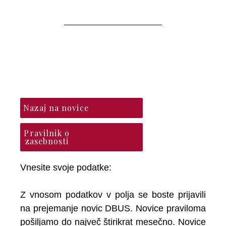
Prijava na novice
Društva baletnih
umetnikov Slovenije
Nazaj na novice
Pravilnik o
zasebnosti
Vnesite svoje podatke:
Z vnosom podatkov v polja se boste prijavili
na prejemanje novic DBUS. Novice praviloma
pošiljamo do največ štirikrat mesečno. Novice