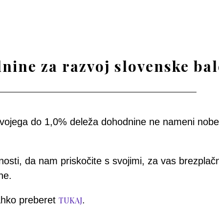
dnine za razvoj slovenske ba
vojega do 1,0% deleža dohodnine ne nameni nobeni 
etnosti, da nam priskočite s svojimi, za vas brezpl
ne.
lahko preberet
.
TUKAJ