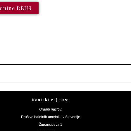
odnine DBUS
Kontaktiraj nas:
Uradni naslov:
Društvo baletnih umetnikov Slovenije
Župančičeva 1