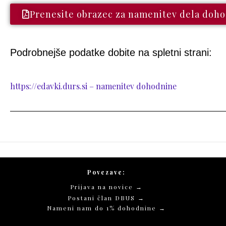
Prenesite obrazec za namenitev dela doh
Podrobnejše podatke dobite na spletni strani:
https://edavki.durs.si – namenitev dohodnine
Povezave:
Prijava na novice →
Postani član DBUS →
Nameni nam do 1% dohodnine →