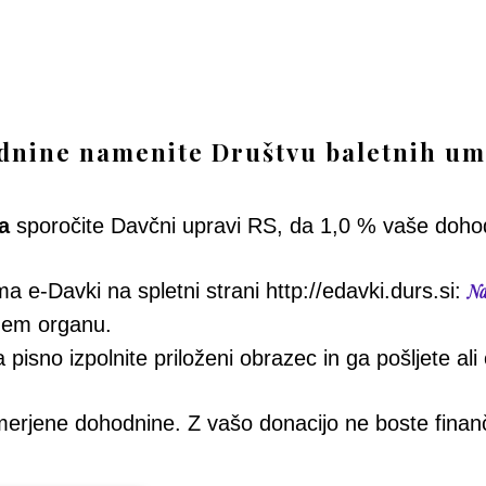
dnine namenite Društvu baletnih um
a
sporočite Davčni upravi RS, da 1,0 % vaše doho
 e-Davki na spletni strani http://edavki.durs.si:
Na
čnem organu.
 pisno izpolnite priloženi obrazec in ga pošljete al
dmerjene dohodnine. Z vašo donacijo ne boste finanč