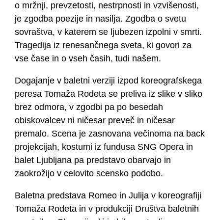
o mržnji, prevzetosti, nestrpnosti in vzvišenosti,
je zgodba poezije in nasilja. Zgodba o svetu
sovraštva, v katerem se ljubezen izpolni v smrti.
Tragedija iz renesančnega sveta, ki govori za
vse čase in o vseh časih, tudi našem.
Dogajanje v baletni verziji izpod koreografskega
peresa Tomaža Rodeta se preliva iz slike v sliko
brez odmora, v zgodbi pa po besedah
obiskovalcev ni ničesar preveč in ničesar
premalo. Scena je zasnovana večinoma na back
projekcijah, kostumi iz fundusa SNG Opera in
balet Ljubljana pa predstavo obarvajo in
zaokrožijo v celovito scensko podobo.
Baletna predstava Romeo in Julija v koreografiji
Tomaža Rodeta in v produkciji Društva baletnih