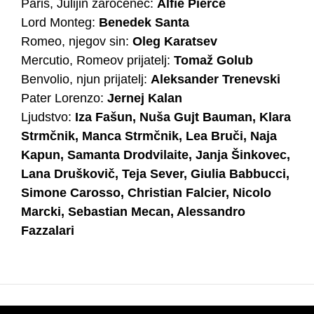
Paris, Julijin zaročenec:
Alfie Pierce
Lord Monteg:
Benedek Santa
Romeo, njegov sin:
Oleg Karatsev
Mercutio, Romeov prijatelj:
Tomaž Golub
Benvolio, njun prijatelj:
Aleksander Trenevski
Pater Lorenzo:
Jernej Kalan
Ljudstvo:
Iza Fašun, Nuša Gujt Bauman, Klara
Strmčnik, Manca Strmčnik, Lea Bruči, Naja
Kapun, Samanta Drodvilaite, Janja Šinkovec,
Lana Druškovič, Teja Sever, Giulia Babbucci,
Simone Carosso, Christian Falcier, Nicolo
Marcki, Sebastian Mecan, Alessandro
Fazzalari