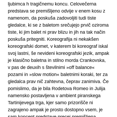
ljubimca h tragičnemu koncu. Celovečerna
predstava se premišljeno odvije v enem kosu z
namenom, da poskuša zadovoljiti tudi tiste
gledalce, ki se z baletom srečujejo prvič oziroma
tiste, ki jim balet ni prav blizu in jih na tak način
poskuša pritegniti. Koreografija ni nekakšen
koreografski domet, v katerem bi koreograf iskal
svoj lastni, še nevideni koreografski jezik, ampak
je klasično baletna in stilno morda Crankovska,
v pas de deuxih s številnimi »off balance«
pozami in »slow motion« baletnimi koraki, ter za
gledalca prav nič zahtevna, čeprav zanimiva. Če
pomislimo, da je bila Rodetova Romeo in Julija
namensko postavljena v ambient piranskega
Tartinijevega trga, kjer samo prizorišče ni
zagrajeno ampak je prosto dostopno vsem, je
sam koncept predstave precej premišljena