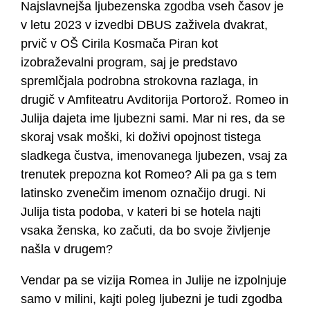
Najslavnejša ljubezenska zgodba vseh časov je
v letu 2023 v izvedbi DBUS zaživela dvakrat,
prvič v OŠ Cirila Kosmača Piran kot
izobraževalni program, saj je predstavo
spremlčjala podrobna strokovna razlaga, in
drugič v Amfiteatru Avditorija Portorož. Romeo in
Julija dajeta ime ljubezni sami. Mar ni res, da se
skoraj vsak moški, ki doživi opojnost tistega
sladkega čustva, imenovanega ljubezen, vsaj za
trenutek prepozna kot Romeo? Ali pa ga s tem
latinsko zvenečim imenom označijo drugi. Ni
Julija tista podoba, v kateri bi se hotela najti
vsaka ženska, ko začuti, da bo svoje življenje
našla v drugem?
Vendar pa se vizija Romea in Julije ne izpolnjuje
samo v milini, kajti poleg ljubezni je tudi zgodba