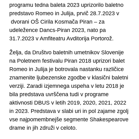
programu tedna baleta 2023 uprizorilo baletno
predstavo Romeo in Julija, prvič 28.7.2023 v
dvorani OŠ Cirila Kosmača Piran – za
udeležence Dancs-Piran 2023, nato pa
31.7.2023 v Amfiteatru Avditorija Portorož.
Želja, da Društvo baletnih umetnikov Slovenije
na Poletnem festivalu Piran 2018 uprizori balet
Romeo in Julija je botrovala nastanku različice
znamenite ljubezenske zgodbe v klasični baletni
verziji. Zaradi izjemnega uspeha v letu 2018 je
bila predstava uvrščena tudi v programe
aktivnosti DBUS v letih 2019, 2020, 2021, 2022
in 2023. Predstava v slabi uri in pol zajame zgolj
vse najpomembnejše segmente Shakespearove
drame in jih združi v celoto.