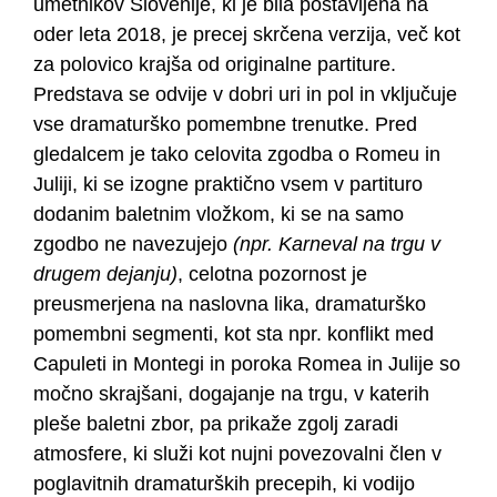
umetnikov Slovenije, ki je bila postavljena na
oder leta 2018, je precej skrčena verzija, več kot
za polovico krajša od originalne partiture.
Predstava se odvije v dobri uri in pol in vključuje
vse dramaturško pomembne trenutke. Pred
gledalcem je tako celovita zgodba o Romeu in
Juliji, ki se izogne praktično vsem v partituro
dodanim baletnim vložkom, ki se na samo
zgodbo ne navezujejo
(npr. Karneval na trgu v
drugem dejanju)
, celotna pozornost je
preusmerjena na naslovna lika, dramaturško
pomembni segmenti, kot sta npr. konflikt med
Capuleti in Montegi in poroka Romea in Julije so
močno skrajšani, dogajanje na trgu, v katerih
pleše baletni zbor, pa prikaže zgolj zaradi
atmosfere, ki služi kot nujni povezovalni člen v
poglavitnih dramaturških precepih, ki vodijo