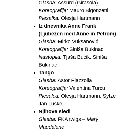
Glasba:
Assurd (Girasola)
Koreografija:
Mauro Bigonzetti
Plesalka:
Olesja Hartmann
Iz dnevnika Anne Frank
(Ljubezen med Anne in Petrom)
Glasba:
Mirko Vuksanović
Koreografija:
Siniša Bukinac
Nastopila:
Tjaša Bucik, Siniša
Bukinac
Tango
Glasba:
Astor Piazzolla
Koreografija:
Valentina Turcu
Plesalca:
Olesja Hartmann, Sytze
Jan Luske
Njihove sledi
Glasba:
FKA twigs –
Mary
Magdalene