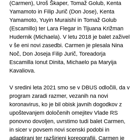
(Carmen), Uroš Škaper, Tomaž Golub, Kenta
Yamamoto in Filip Jurič (Don Jose), Kenta
Yamamoto, Yuyin Muraishi in Tomaž Golub
(Escamillo) ter Lara Flegar in Tijuana Križman
Hudernik (Michaela). V letu 2018 je balet zaživel
v še eni novi zasedbi. Carmen je plesala Nina
Noč, Don Joseja Filip Jurič, Toreadorja
Escamilla Ionut Dinita, Michaelo pa Maryija
Kavaliova.
V sredini leta 2021 smo se v DBUS odločili, da v
program zaradi razmer, vezanih na novi
koronavirus, ko je bil obisk javnih dogodkov z
upoštevanjem določenih omejitev Vlade RS
ponovno dovoljen, uvrstimo tudi balet Carmen,
in sicer v povsem novi scenski podobi in
adaptirani ter razširjeni koreografiji. Carmen je