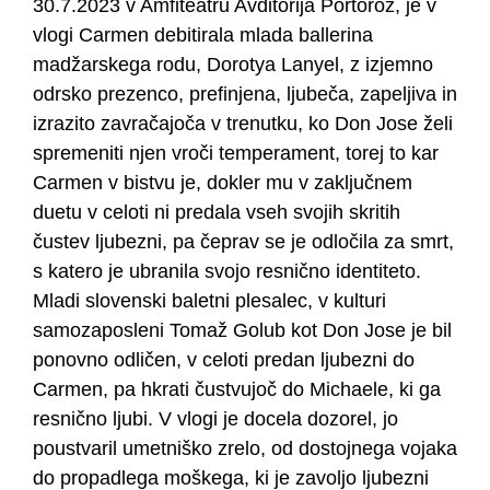
30.7.2023 v Amfiteatru Avditorija Portorož, je v
vlogi Carmen debitirala mlada ballerina
madžarskega rodu, Dorotya Lanyel, z izjemno
odrsko prezenco, prefinjena, ljubeča, zapeljiva in
izrazito zavračajoča v trenutku, ko Don Jose želi
spremeniti njen vroči temperament, torej to kar
Carmen v bistvu je, dokler mu v zaključnem
duetu v celoti ni predala vseh svojih skritih
čustev ljubezni, pa čeprav se je odločila za smrt,
s katero je ubranila svojo resnično identiteto.
Mladi slovenski baletni plesalec, v kulturi
samozaposleni Tomaž Golub kot Don Jose je bil
ponovno odličen, v celoti predan ljubezni do
Carmen, pa hkrati čustvujoč do Michaele, ki ga
resnično ljubi. V vlogi je docela dozorel, jo
poustvaril umetniško zrelo, od dostojnega vojaka
do propadlega moškega, ki je zavoljo ljubezni