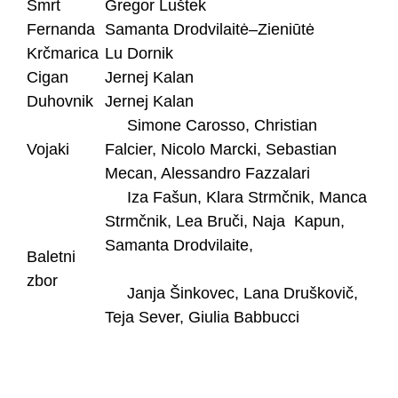
Smrt
Gregor Luštek
Fernanda
Samanta Drodvilaitė–Zieniūtė
Krčmarica
Lu Dornik
Cigan
Jernej Kalan
Duhovnik
Jernej Kalan
Simone Carosso, Christian
Vojaki
Falcier, Nicolo Marcki, Sebastian
Mecan, Alessandro Fazzalari
Iza Fašun, Klara Strmčnik, Manca
Strmčnik, Lea Bruči, Naja Kapun,
Samanta Drodvilaite,
Baletni
zbor
Janja Šinkovec, Lana Druškovič,
Teja Sever, Giulia Babbucci