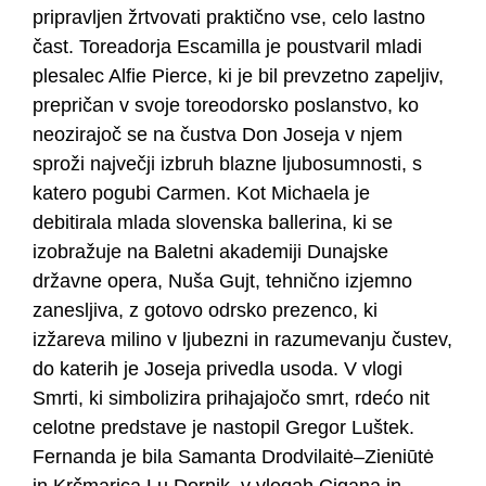
pripravljen žrtvovati praktično vse, celo lastno
čast. Toreadorja Escamilla je poustvaril mladi
plesalec Alfie Pierce, ki je bil prevzetno zapeljiv,
prepričan v svoje toreodorsko poslanstvo, ko
neozirajoč se na čustva Don Joseja v njem
sproži največji izbruh blazne ljubosumnosti, s
katero pogubi Carmen. Kot Michaela je
debitirala mlada slovenska ballerina, ki se
izobražuje na Baletni akademiji Dunajske
državne opera, Nuša Gujt, tehnično izjemno
zanesljiva, z gotovo odrsko prezenco, ki
izžareva milino v ljubezni in razumevanju čustev,
do katerih je Joseja privedla usoda. V vlogi
Smrti, ki simbolizira prihajajočo smrt, rdećo nit
celotne predstave je nastopil Gregor Luštek.
Fernanda je bila Samanta Drodvilaitė–Zieniūtė
in Krčmarica Lu Dornik, v vlogah Cigana in