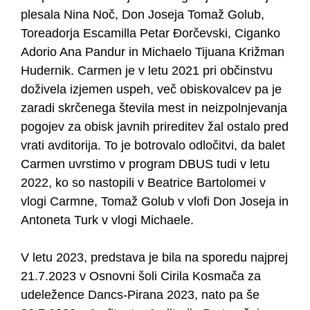
plesala Nina Noč, Don Joseja Tomaž Golub,
Toreadorja Escamilla Petar Đorčevski, Ciganko
Adorio Ana Pandur in Michaelo Tijuana Križman
Hudernik. Carmen je v letu 2021 pri občinstvu
doživela izjemen uspeh, več obiskovalcev pa je
zaradi skrčenega števila mest in neizpolnjevanja
pogojev za obisk javnih prireditev žal ostalo pred
vrati avditorija. To je botrovalo odločitvi, da balet
Carmen uvrstimo v program DBUS tudi v letu
2022, ko so nastopili v Beatrice Bartolomei v
vlogi Carmne, Tomaž Golub v vlofi Don Joseja in
Antoneta Turk v vlogi Michaele.
V letu 2023, predstava je bila na sporedu najprej
21.7.2023 v Osnovni šoli Cirila Kosmača za
udeležence Dancs-Pirana 2023, nato pa še