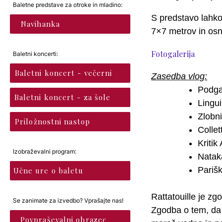
Baletne predstave za otroke in mladino:
S predstavo lahko 
Navihanka
7×7 metrov in os
Fotogalerija
Baletni koncerti:
Baletni koncert - večerni
Zasedba vlog:
Podg
Baletni koncert - za šole
Lingui
Zlobni
Priložnostni nastop
Collet
Kritik
Izobraževalni program:
Natak
Pariš
Učne ure o baletu
Rattatouille je zg
Se zanimate za izvedbo? Vprašajte nas!
Zgodba o tem, da 
Povpraševalni obrazec