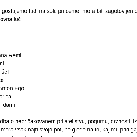
gostujemo tudi na šoli, pri čemer mora biti zagotovljen p
novna luč
ana Remi
ni
 šef
te
 Anton Ego
arica
ki dami
odba o nepričakovanem prijateljstvu, pogumu, drznosti, izn
mora vsak najti svojo pot, ne glede na to, kaj mu pridig