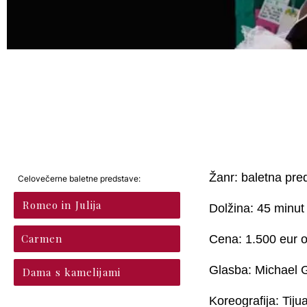
Žanr: baletna pre
Celovečerne baletne predstave:
Romeo in Julija
Dolžina: 45 minut
Carmen
Cena: 1.500 eur 
Glasba: Michael 
Dama s kamelijami
Koreografija: Tij