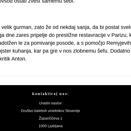
ovsod ostati zvest samemu sebi.
elik gurman, zato že od nekdaj sanja, da bi postal svet
ga dne zares pripelje do prestižne restavracije v Parizu,
 zadolžen le za pomivanje posode, a s pomočjo Remyjevih 
ster kuhanja, kar pa gre v nos zlobnemu šefu. Dodatno 
kritik Anton.
Kontaktiraj nas:
Uradni naslov:
Društvo baletnih umetnikov Slovenije
Župančičeva 1
1000 Ljubljana