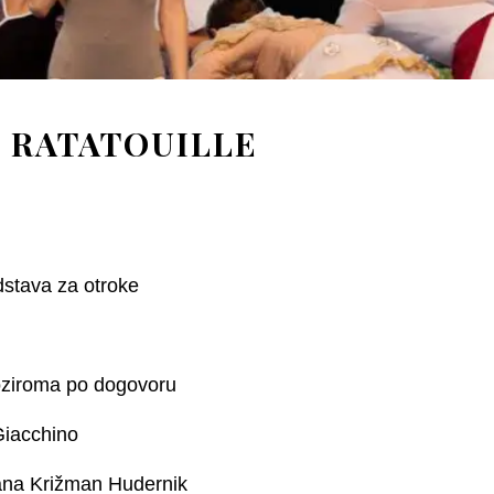
RATATOUILLE
dstava za otroke
oziroma po dogovoru
Giacchino
uana Križman Hudernik