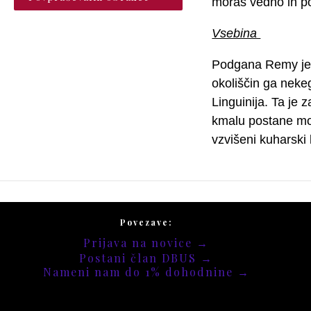
moraš vedno in p
Vsebina
Podgana Remy je v
okoliščin ga neke
Linguinija. Ta je
kmalu postane moj
vzvišeni kuharski 
Povezave:
Prijava na novice →
Postani član DBUS →
Nameni nam do 1% dohodnine →