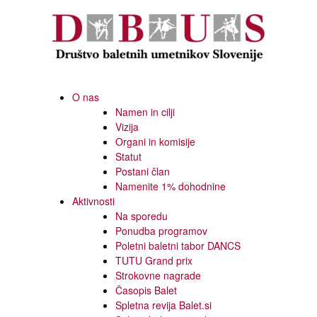
O nas
Namen in cilji
Vizija
Organi in komisije
Statut
Postani član
Namenite 1% dohodnine
Aktivnosti
Na sporedu
Ponudba programov
Poletni baletni tabor DANCS
TUTU Grand prix
Strokovne nagrade
Časopis Balet
Spletna revija Balet.si