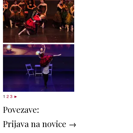
1
2
3
►
Povezave:
Prijava na novice →