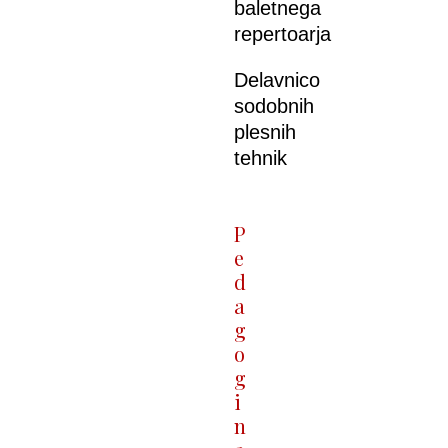
baletnega
repertoarja
Delavnico
sodobnih
plesnih
tehnik
P
e
d
a
g
o
g
i
n