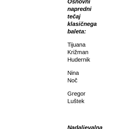
Osnovni
napredni
tečaj
klasičnega
baleta:
Tijuana
Križman
Hudernik
Nina
Noč
Gregor
Luštek
Nadaljevalna