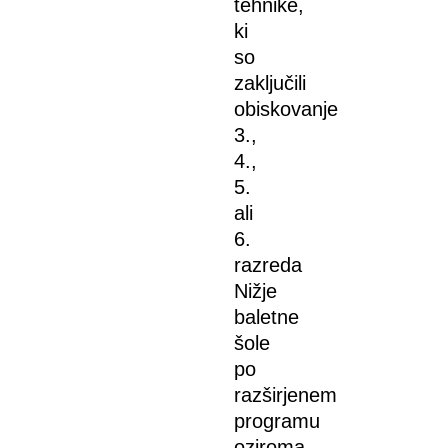
tehnike,
ki
so
zaključili
obiskovanje
3.,
4.,
5.
ali
6.
razreda
Nižje
baletne
šole
po
razširjenem
programu
oziroma