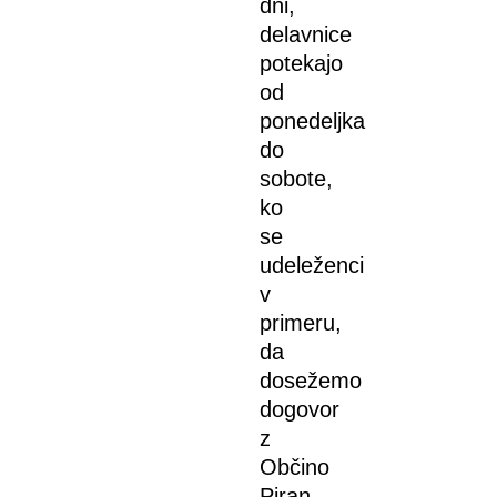
dni,
delavnice
potekajo
od
ponedeljka
do
sobote,
ko
se
udeleženci
v
primeru,
da
dosežemo
dogovor
z
Občino
Piran