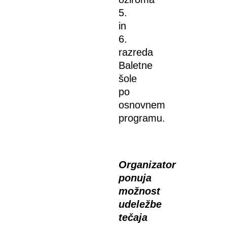
5.
in
6.
razreda
Baletne
šole
po
osnovnem
programu.
Organizator
ponuja
možnost
udeležbe
tečaja