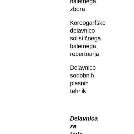
baletnega
zbora
Koreogarfsko
delavnico
solističnega
baletnega
repertoarja
Delavnico
sodobnih
plesnih
tehnik
Delavnica
za