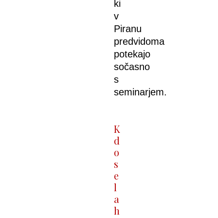
ki
v
Piranu
predvidoma
potekajo
sočasno
s
seminarjem.
K
d
o
s
e
l
a
h