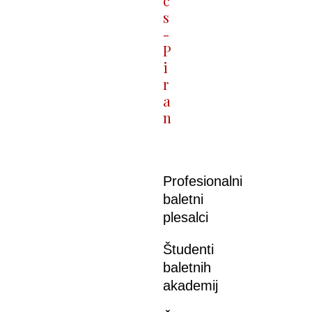
c
s
-
P
i
r
a
n
Profesionalni
baletni
plesalci
Študenti
baletnih
akademij