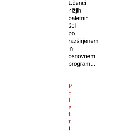
Učenci
nižjih
baletnih
šol
po
razširjenem
in
osnovnem
programu.
P
o
l
e
t
n
i