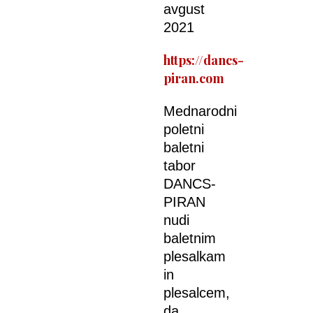
avgust
2021
https://dancs-
piran.com
Mednarodni
poletni
baletni
tabor
DANCS-
PIRAN
nudi
baletnim
plesalkam
in
plesalcem,
da