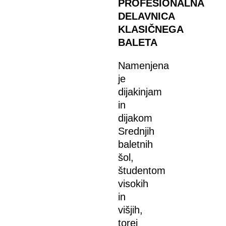
PROFESIONALNA
DELAVNICA
KLASIČNEGA
BALETA
Namenjena
je
dijakinjam
in
dijakom
Srednjih
baletnih
šol,
študentom
visokih
in
višjih,
torej