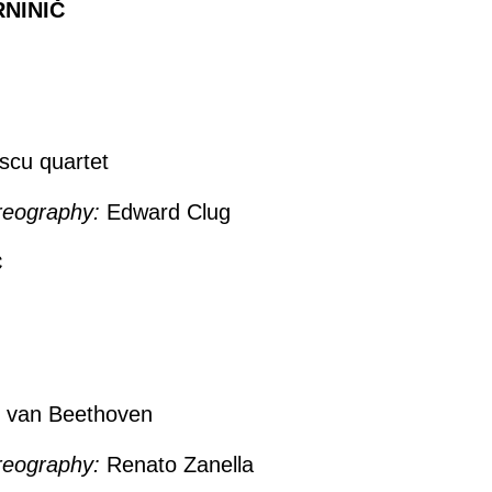
NINIČ
scu quartet
reography:
Edward Clug
Č
 van Beethoven
reography:
Renato Zanella