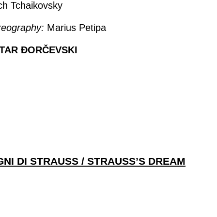
ich Tchaikovsky
reography:
Marius Petipa
TAR ĐORČEVSKI
GNI DI STRAUSS / STRAUSS’S DREAM