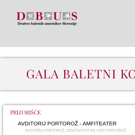
GALA BALETNI K
PRIZORIŠČE
AVDITORIJ PORTOROŽ - AMFITEATER
AVDITORIJ PORTOROŽ, SENČNA POT 8A, 6320 PORTOROŽ