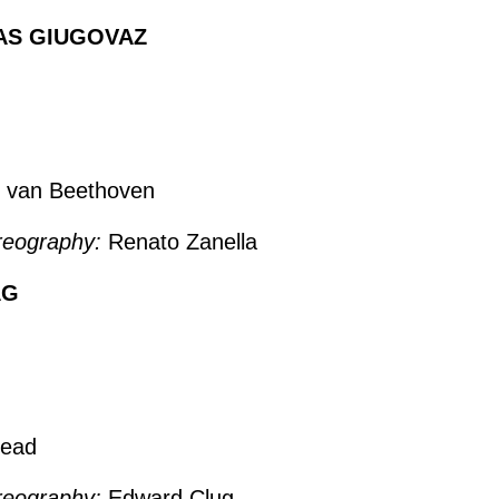
S GIUGOVAZ
 van Beethoven
reography:
Renato Zanella
AG
ead
reography:
Edward Clug