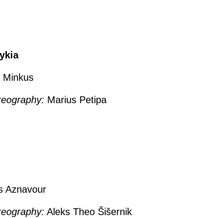
ykia
 Minkus
reography:
Marius Petipa
s Aznavour
reography:
Aleks Theo Šišernik