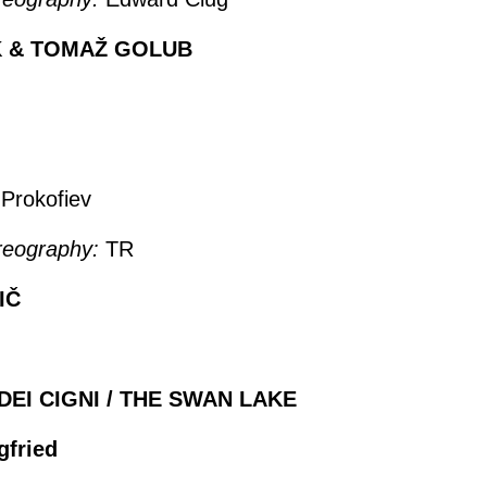
K & TOMAŽ GOLUB
Prokofiev
reography:
TR
IČ
DEI CIGNI / THE SWAN LAKE
gfried