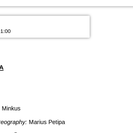
1:00
A
 Minkus
reography:
Marius Petipa