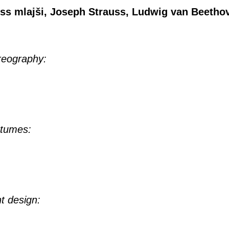
ss mlajši, Joseph Strauss, Ludwig van Beetho
reography:
stumes:
ht design: