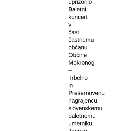
uprizorilo
Baletni
koncert
v
čast
častnemu
občanu
Občine
Mokronog
–
Trbelno
in
Prešernovenu
nagrajencu,
slovenskemu
baletnemu
umetniku
Janezu