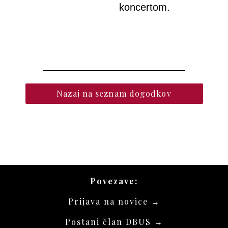
koncertom.
Nazaj na seznam dogodkov
Povezave:
Prijava na novice →
Postani član DBUS →